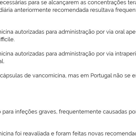
ecessárias para se alcançarem as concentrações tera
 diária anteriormente recomendada resultava frequ
cina autorizadas para administração por via oral ape
icile.
cina autorizadas para administração por via intraper
l.
cápsulas de vancomicina, mas em Portugal não se en
do para infeções graves, frequentemente causadas por
icina foi reavaliada e foram feitas novas recomendaç