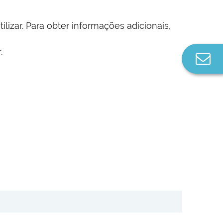
izar. Para obter informações adicionais,
.
Co
n