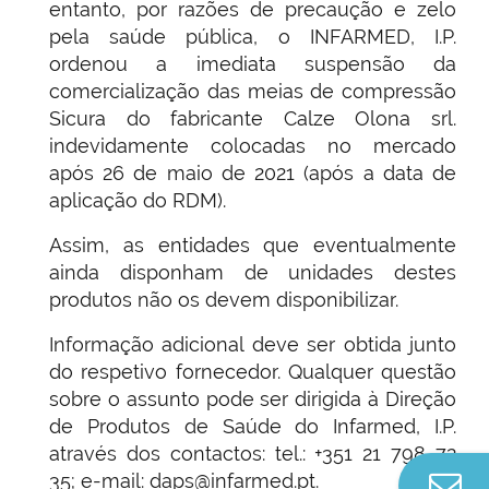
entanto, por razões de precaução e zelo
pela saúde pública, o INFARMED, I.P.
ordenou a imediata suspensão da
comercialização das meias de compressão
Sicura do fabricante Calze Olona srl.
indevidamente colocadas no mercado
após 26 de maio de 2021 (após a data de
aplicação do RDM).
Assim, as entidades que eventualmente
ainda disponham de unidades destes
produtos não os devem disponibilizar.
Informação adicional deve ser obtida junto
do respetivo fornecedor. Qualquer questão
sobre o assunto pode ser dirigida à Direção
de Produtos de Saúde do Infarmed, I.P.
através dos contactos: tel.: +351 21 798 72
35; e-mail: daps@infarmed.pt.
Co