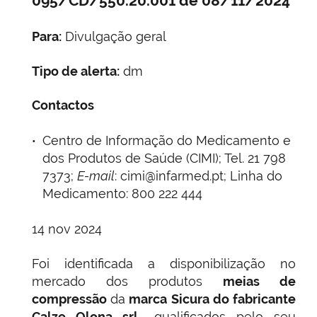
095/CD/550.20.001 de 08/11/2024
Para:
Divulgação geral
Tipo de alerta:
dm
Contactos
Centro de Informação do Medicamento e
dos Produtos de Saúde (CIMI); Tel. 21 798
7373;
E-mail
: cimi@infarmed.pt; Linha do
Medicamento: 800 222 444
14 nov 2024
Foi identificada a disponibilização no
mercado dos produtos
meias de
compressão
da
marca Sicura do fabricante
Calze Olona srl
., qualificados pelo seu