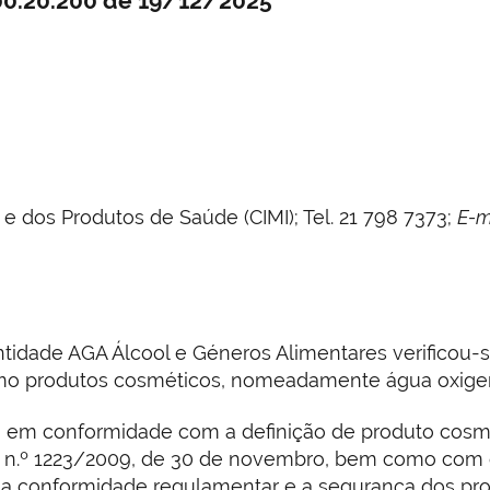
100.20.200 de 19/12/2025
 dos Produtos de Saúde (CIMI); Tel. 21 798 7373;
E-m
ntidade AGA Álcool e Géneros Alimentares verificou
mo produtos cosméticos, nomeadamente água oxigen
em conformidade com a definição de produto cosmét
) n.º 1223/2009, de 30 de novembro, bem como com o p
, a conformidade regulamentar e a segurança dos pr