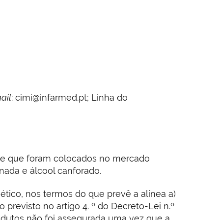
ail
: cimi@infarmed.pt; Linha do
-se que foram colocados no mercado
ada e álcool canforado.
ico, nos termos do que prevê a alínea a)
revisto no artigo 4. º do Decreto-Lei n.º
odutos não foi assegurada uma vez que a