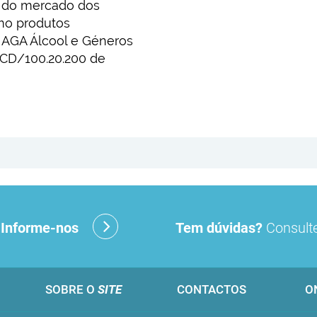
a do mercado dos
mo produtos
 AGA Álcool e Géneros
4/CD/100.20.200 de
?
Informe-nos
Tem dúvidas?
Consulte
SOBRE O
SITE
CONTACTOS
O