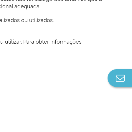
cional adequada.
izados ou utilizados.
utilizar. Para obter informações
Co
n