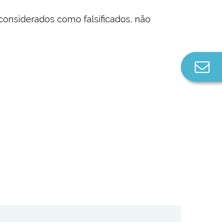
onsiderados como falsificados, não
Co
n