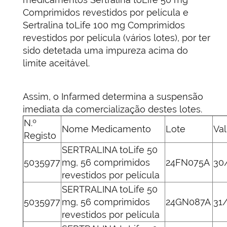
Comprimidos revestidos por película e
Sertralina toLife 100 mg Comprimidos
revestidos por película (vários lotes), por ter
sido detetada uma impureza acima do
limite aceitável.
Assim, o Infarmed determina a suspensão
imediata da comercialização destes lotes.
N.º
Nome Medicamento
Lote
Va
Registo
SERTRALINA toLife 50
5035977
mg, 56 comprimidos
24FN075A
30
revestidos por película
SERTRALINA toLife 50
5035977
mg, 56 comprimidos
24GN087A
31
revestidos por película