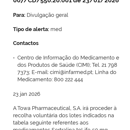
007/CD/550.20.001 de 23/01/2026
Para:
Divulgação geral
Tipo de alerta:
med
Contactos
Centro de Informação do Medicamento e
dos Produtos de Saúde (CIMI); Tel. 21 798
7373; E-mail: cimi@infarmed.pt; Linha do
Medicamento: 800 222 444
23 jan 2026
A Towa Pharmaceutical, S.A. irá proceder à
recolha voluntária dos lotes indicados na
tabela seguinte referentes aos
medicamentos Sertralina toLife 50 mg