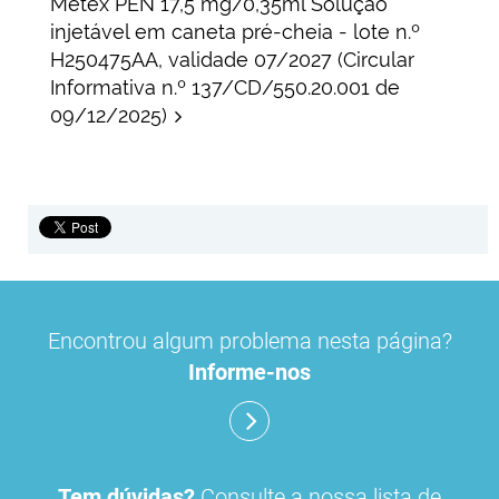
Metex PEN 17,5 mg/0,35ml Solução
injetável em caneta pré-cheia - lote n.º
H250475AA, validade 07/2027 (Circular
Informativa n.º 137/CD/550.20.001 de
09/12/2025)
Encontrou algum problema nesta página?
Informe-nos
Tem dúvidas?
Consulte a nossa lista de