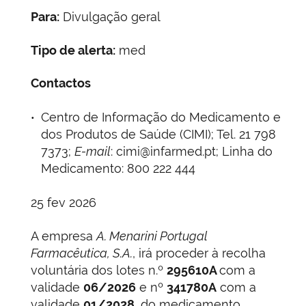
Para:
Divulgação geral
Tipo de alerta:
med
Contactos
Centro de Informação do Medicamento e
dos Produtos de Saúde (CIMI); Tel. 21 798
7373;
E-mail
: cimi@infarmed.pt; Linha do
Medicamento: 800 222 444
25 fev 2026
A empresa
A. Menarini Portugal
Farmacêutica, S.A.
, irá proceder à recolha
voluntária dos lotes n.º
295610A
com a
validade
06/2026
e nº
341780A
com a
validade
01/2028
, do medicamento