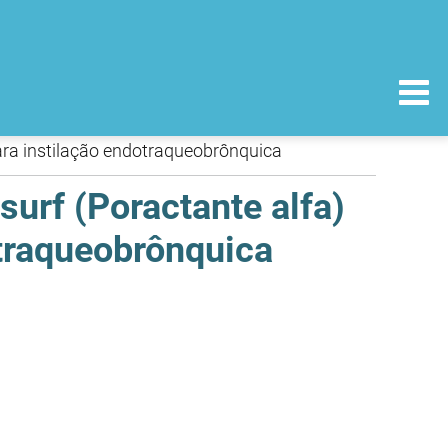
ara instilação endotraqueobrônquica
urf (Poractante alfa)
otraqueobrônquica