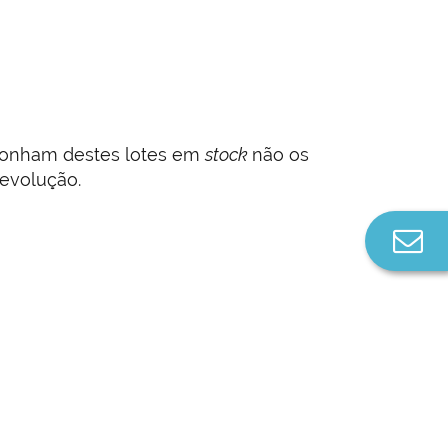
sponham destes lotes em
stock
não os
devolução.
Co
n