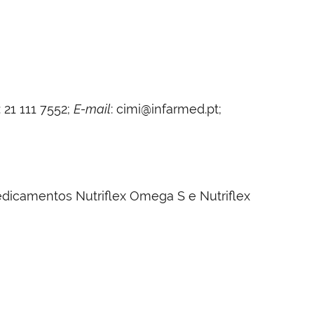
 21 111 7552;
E-mail
: cimi@infarmed.pt;
medicamentos Nutriflex Omega S e Nutriflex