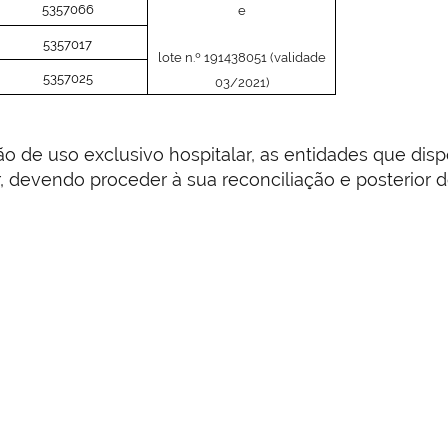
5357066
e
5357017
lote n.º 191438051 (validade
5357025
03/2021)
 de uso exclusivo hospitalar, as entidades que di
, devendo proceder à sua reconciliação e posterior 