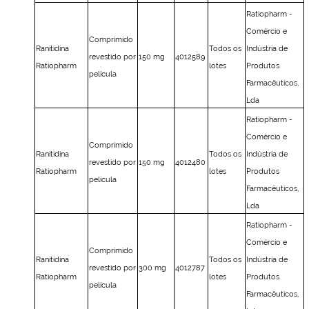
Ratiopharm -
Comércio e
Comprimido
Ranitidina
Todos os
Indústria de
revestido por
150 mg
4012589
Ratiopharm
lotes
Produtos
película
Farmacêuticos,
Lda
Ratiopharm -
Comércio e
Comprimido
Ranitidina
Todos os
Indústria de
revestido por
150 mg
4012480
Ratiopharm
lotes
Produtos
película
Farmacêuticos,
Lda
Ratiopharm -
Comércio e
Comprimido
Ranitidina
Todos os
Indústria de
revestido por
300 mg
4012787
Ratiopharm
lotes
Produtos
película
Farmacêuticos,