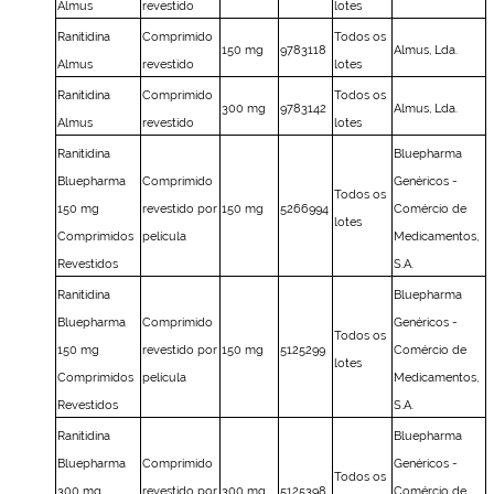
Almus
revestido
lotes
Ranitidina
Comprimido
Todos os
150 mg
9783118
Almus, Lda.
Almus
revestido
lotes
Ranitidina
Comprimido
Todos os
300 mg
9783142
Almus, Lda.
Almus
revestido
lotes
Ranitidina
Bluepharma
Bluepharma
Comprimido
Genéricos -
Todos os
150 mg
revestido por
150 mg
5266994
Comércio de
lotes
Comprimidos
película
Medicamentos,
Revestidos
S.A.
Ranitidina
Bluepharma
Bluepharma
Comprimido
Genéricos -
Todos os
150 mg
revestido por
150 mg
5125299
Comércio de
lotes
Comprimidos
película
Medicamentos,
Revestidos
S.A.
Ranitidina
Bluepharma
Bluepharma
Comprimido
Genéricos -
Todos os
300 mg
revestido por
300 mg
5125398
Comércio de