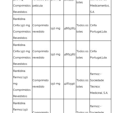
lotes
Comprimidos
película
Medicamentos,
Revestidos
S.A.
Ranitidina
Cinfa 150 mg
Comprimido
Todos os
Cinfa
150 mg
4865283
Comprimidos
revestido
lotes
Portugal,Lda.
Revestidos
Ranitidina
Cinfa 150 mg
Comprimido
Todos os
Cinfa
150 mg
4865382
Comprimidos
revestido
lotes
Portugal,Lda.
Revestidos
Ranitidina
Farmoz -
Farmoz 150
Comprimido
Todos os
Sociedade
mg
150 mg
4261590
revestido
lotes
Técnico
Comprimidos
Medicinal, S.A.
Revestidos
Ranitidina
Farmoz -
Farmoz 150
Comprimido
Todos os
Sociedade