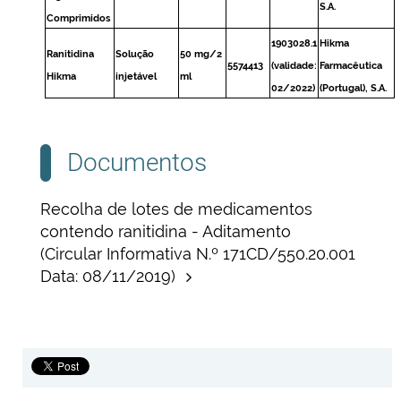
S.A.
Comprimidos
1903028.1
Hikma
Ranitidina
Solução
50 mg/2
5574413
(validade:
Farmacêutica
Hikma
injetável
ml
02/2022)
(Portugal), S.A.
Documentos
Recolha de lotes de medicamentos
contendo ranitidina - Aditamento
(Circular Informativa N.º 171CD/550.20.001
Data: 08/11/2019)