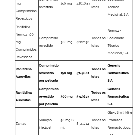
mg
150 mg
4261699
revestido
lotes
Técnico
Comprimidos
Medicinal, S.A.
Revestidos
Ranitidina
Farmoz -
Farmoz 300
Comprimido
Todos os
Sociedade
mg
300 mg
4262192
revestido
lotes
Técnico
Comprimidos
Medicinal, S.A.
Revestidos
Comprimido
Generis
Ranitidina
Todos os
revestido
150 mg
5749601
Farmacêutica,
Aurovitas
lotes
por película
S.A.
Comprimido
Generis
Ranitidina
Todos os
revestido
300 mg
5749627
Farmacêutica,
Aurovitas
lotes
por película
S.A.
GlaxoSmithkline
Solução
50 mg/2
Todos os
Produtos
Zantac
8541714
injetável
ml
lotes
Farmacêuticos,