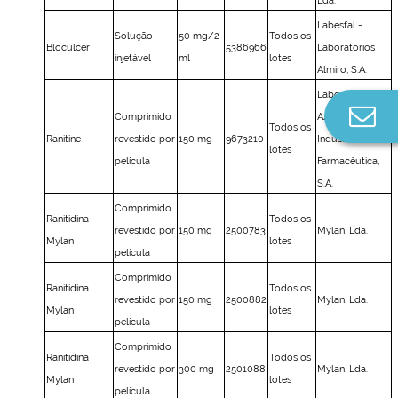
Lda.
Labesfal -
Solução
50 mg/2
Todos os
Bloculcer
5386966
Laboratórios
injetável
ml
lotes
Almiro, S.A.
Laboratórios
Co
Comprimido
Azevedos -
Todos os
n
Ranitine
revestido por
150 mg
9673210
Indústria
lotes
película
Farmacêutica,
S.A.
Comprimido
Ranitidina
Todos os
revestido por
150 mg
2500783
Mylan, Lda.
Mylan
lotes
película
Comprimido
Ranitidina
Todos os
revestido por
150 mg
2500882
Mylan, Lda.
Mylan
lotes
película
Comprimido
Ranitidina
Todos os
revestido por
300 mg
2501088
Mylan, Lda.
Mylan
lotes
película