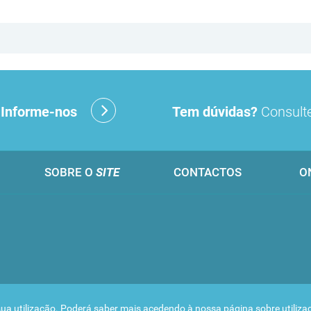
?
Informe-nos
Tem dúvidas?
Consulte
SOBRE O
SITE
CONTACTOS
O
 a sua utilização. Poderá saber mais acedendo à nossa página sobre
utiliz