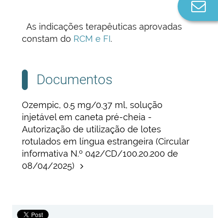
Co
n
As indicações terapêuticas aprovadas
constam do
RCM e FI
.
Documentos
Ozempic, 0.5 mg/0.37 ml, solução
injetável em caneta pré-cheia -
Autorização de utilização de lotes
rotulados em língua estrangeira (Circular
informativa N.º 042/CD/100.20.200 de
08/04/2025)