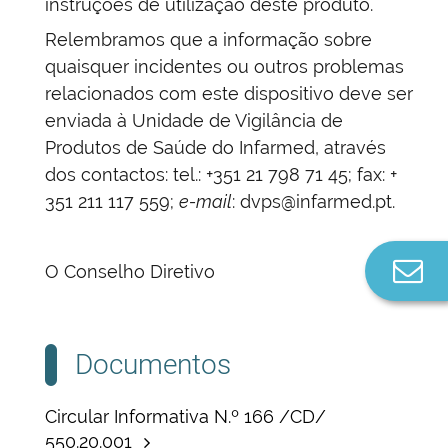
instruções de utilização deste produto.
Relembramos que a informação sobre
quaisquer incidentes ou outros problemas
relacionados com este dispositivo deve ser
enviada à Unidade de Vigilância de
Produtos de Saúde do Infarmed, através
dos contactos: tel.: +351 21 798 71 45; fax: +
351 211 117 559;
e-mail
: dvps@infarmed.pt.
Co
O Conselho Diretivo
n
Documentos
Circular Informativa N.º 166 /CD/
550.20.001