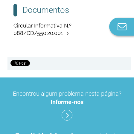
Documentos
Co
Circular Informativa N.º
n
088/CD/550.20.001
Encontrou algum problema nesta página?
Informe-nos