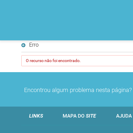
Erro
O recurso não foi encontrado.
Encontrou algum problema nesta página
LINKS
MAPA DO
SITE
AJUDA