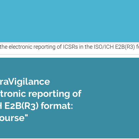
e electronic reporting of ICSRs in the ISO/ICH E2B(R3) 
raVigilance
ronic reporting of
 E2B(R3) format:
ourse"