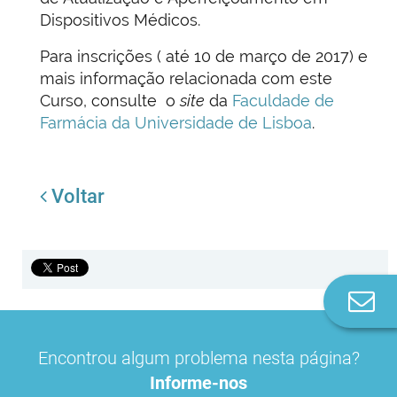
Dispositivos Médicos.
Para inscrições ( até 10 de março de 2017) e
mais informação relacionada com este
Curso, consulte o
site
da
Faculdade de
Farmácia da Universidade de Lisboa
.
Voltar
Co
n
Encontrou algum problema nesta página?
Informe-nos