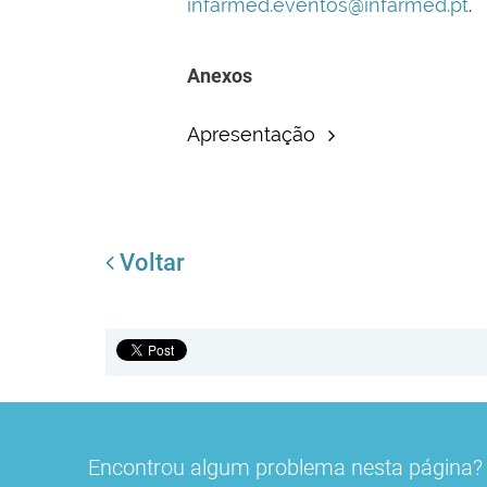
infarmed.eventos@infarmed.pt
.
Anexos
Apresentação
Voltar
Encontrou algum problema nesta página