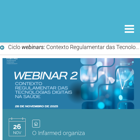
Ciclo
webinars:
Contexto Regulamentar das Tecnologias Digitais na Saúde |
26
O Infarmed organiza
NOV