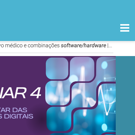
ivo médico e combinações
software/hardware
| Gravação e apresentação disponíveis