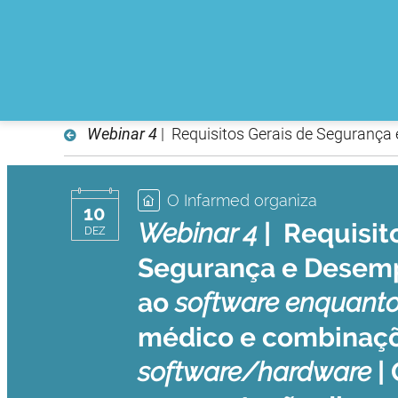
Webinar 4
| Requisitos Gerais de Segurança
O Infarmed organiza
10
Webinar 4
| Requisit
DEZ
Segurança e Desemp
ao
software enquant
médico e combinaç
software/hardware
| 