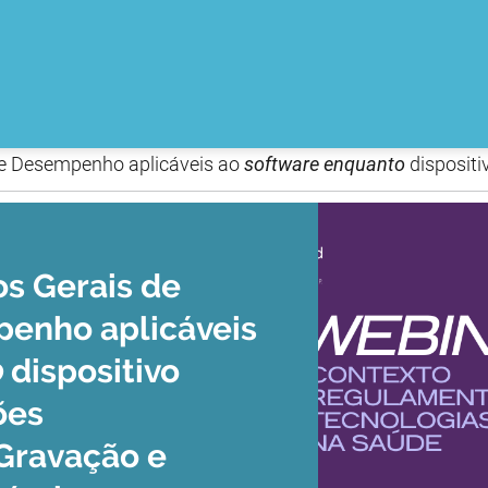
 e Desempenho aplicáveis ao
software enquanto
disposit
os Gerais de
enho aplicáveis
o
dispositivo
ões
Gravação e