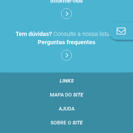
Informe-nos
Co
Tem dúvidas?
Consulte a nossa lista de
n
Perguntas frequentes
LINKS
MAPA DO
SITE
AJUDA
SOBRE O
SITE