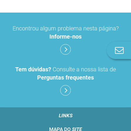
Encontrou algum problema nesta página?
Informe-nos
Co
n
Tem dúvidas?
Consulte a nossa lista de
Perguntas frequentes
LINKS
MAPA DO
SITE