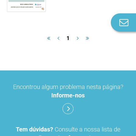
Co
n
1
Encontrou algum problema nesta página?
Informe-nos
Tem dúvidas?
Consulte a nossa lista de