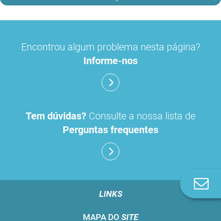
Encontrou algum problema nesta página?
Informe-nos
Tem dúvidas?
Consulte a nossa lista de
Perguntas frequentes
Co
n
LINKS
MAPA DO
SITE