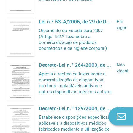
Lei n.º 53-A/2006, de 29 de Dezembro
Em
vigor
Orçamento do Estado para 2007
(Artigo 152.º Taxa sobre a
comercialização de produtos
cosméticos e de higiene corporal)
Decreto-Lei n.º 264/2003, de 24 de Outubro
Não
vigente
Aprova o regime de taxas sobre a
comercialização de dispositivos
médicos implantáveis activos e
outros dispositivos médicos activos
Decreto-Lei n.º 129/2004, de 1 de Junho
Não
vigente
Co
Estabelece disposições específicas
n
aplicáveis a dispositivos médicos
fabricados mediante a utilização de