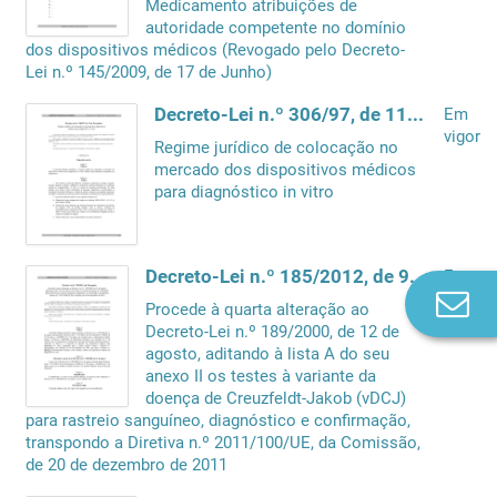
Medicamento atribuições de
autoridade competente no domínio
dos dispositivos médicos (Revogado pelo Decreto-
Lei n.º 145/2009, de 17 de Junho)
Decreto-Lei n.º 306/97, de 11 de Novembro
Em
vigor
Regime jurídico de colocação no
mercado dos dispositivos médicos
para diagnóstico in vitro
Decreto-Lei n.º 185/2012, de 9 de agosto
Em
Co
vigor
Procede à quarta alteração ao
n
Decreto-Lei n.º 189/2000, de 12 de
agosto, aditando à lista A do seu
anexo II os testes à variante da
doença de Creuzfeldt-Jakob (vDCJ)
para rastreio sanguíneo, diagnóstico e confirmação,
transpondo a Diretiva n.º 2011/100/UE, da Comissão,
de 20 de dezembro de 2011