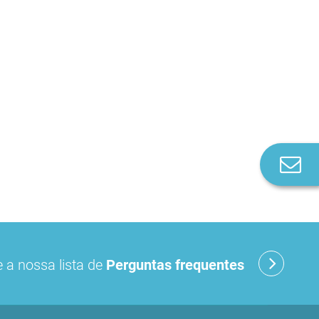
Co
n
 a nossa lista de
Perguntas frequentes