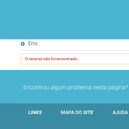
Erro
O recurso não foi encontrado.
Encontrou algum problema nesta página
LINKS
MAPA DO
SITE
AJUDA