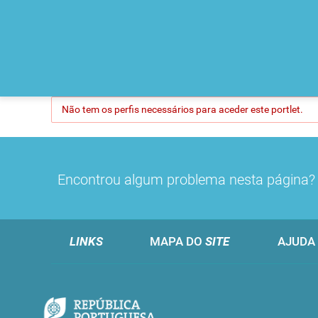
Não tem os perfis necessários para aceder este portlet.
Encontrou algum problema nesta página
LINKS
MAPA DO
SITE
AJUDA