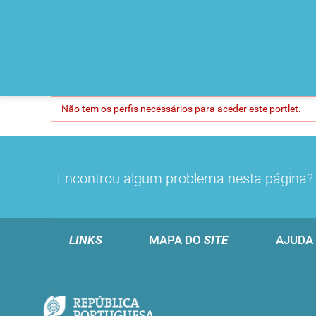
Não tem os perfis necessários para aceder este portlet.
Encontrou algum problema nesta página
LINKS
MAPA DO
SITE
AJUDA