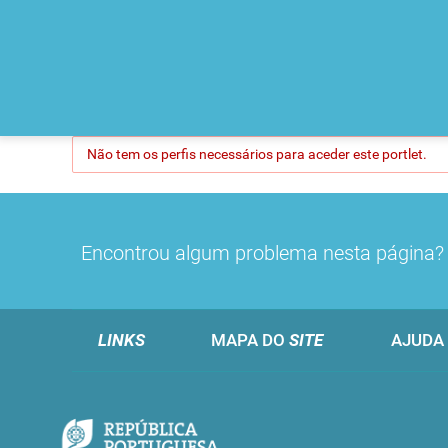
Não tem os perfis necessários para aceder este portlet.
Encontrou algum problema nesta página
LINKS
MAPA DO
SITE
AJUDA