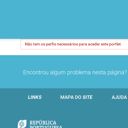
Não tem os perfis necessários para aceder este portlet.
Encontrou algum problema nesta página
LINKS
MAPA DO
SITE
AJUDA