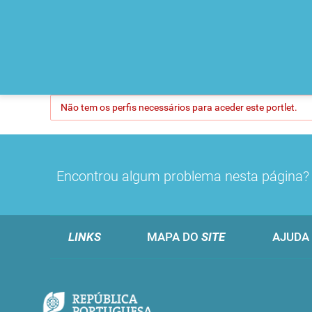
Não tem os perfis necessários para aceder este portlet.
Encontrou algum problema nesta página
LINKS
MAPA DO
SITE
AJUDA