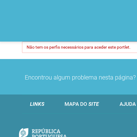
Não tem os perfis necessários para aceder este portlet.
Encontrou algum problema nesta página
LINKS
MAPA DO
SITE
AJUDA