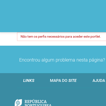
Não tem os perfis necessários para aceder este portlet.
Encontrou algum problema nesta página
LINKS
MAPA DO
SITE
AJUDA