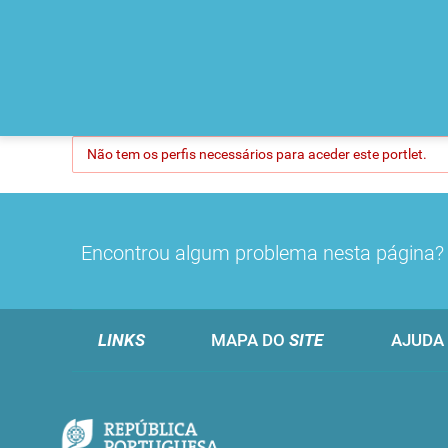
Não tem os perfis necessários para aceder este portlet.
Encontrou algum problema nesta página
LINKS
MAPA DO
SITE
AJUDA