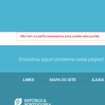
Não tem os perfis necessários para aceder este portlet.
Encontrou algum problema nesta página
LINKS
MAPA DO
SITE
AJUDA