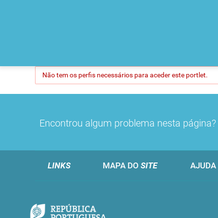
Não tem os perfis necessários para aceder este portlet.
Encontrou algum problema nesta página
LINKS
MAPA DO
SITE
AJUDA