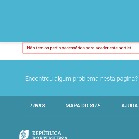
Não tem os perfis necessários para aceder este portlet.
Encontrou algum problema nesta página
LINKS
MAPA DO
SITE
AJUDA