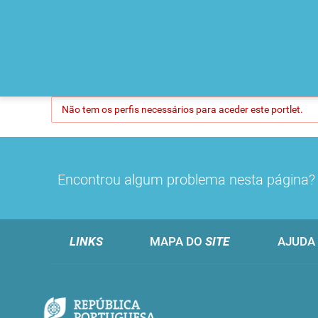
Não tem os perfis necessários para aceder este portlet.
Encontrou algum problema nesta página
LINKS
MAPA DO
SITE
AJUDA