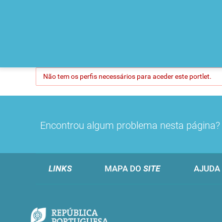
Não tem os perfis necessários para aceder este portlet.
Encontrou algum problema nesta página
LINKS
MAPA DO
SITE
AJUDA