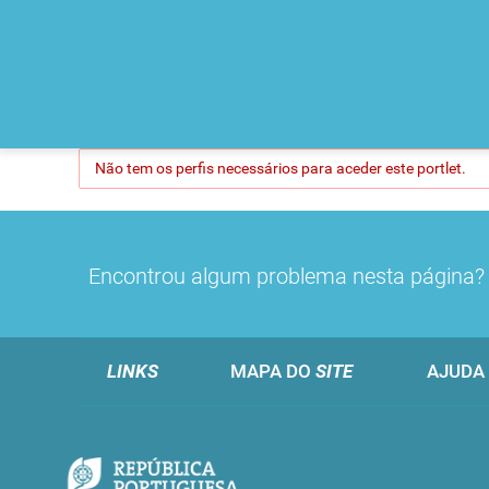
Não tem os perfis necessários para aceder este portlet.
Encontrou algum problema nesta página
LINKS
MAPA DO
SITE
AJUDA