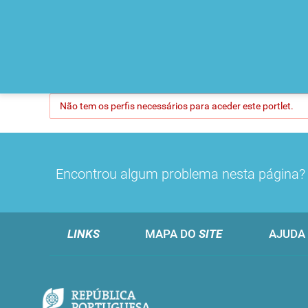
Não tem os perfis necessários para aceder este portlet.
Encontrou algum problema nesta página
LINKS
MAPA DO
SITE
AJUDA