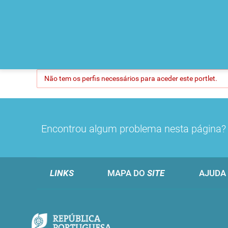
Não tem os perfis necessários para aceder este portlet.
Encontrou algum problema nesta página
LINKS
MAPA DO
SITE
AJUDA