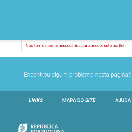
Não tem os perfis necessários para aceder este portlet.
Encontrou algum problema nesta página
LINKS
MAPA DO
SITE
AJUDA