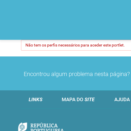
Não tem os perfis necessários para aceder este portlet.
Encontrou algum problema nesta página
LINKS
MAPA DO
SITE
AJUDA