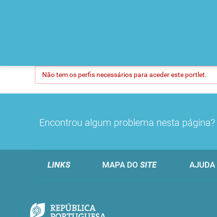
Não tem os perfis necessários para aceder este portlet.
Encontrou algum problema nesta página
LINKS
MAPA DO
SITE
AJUDA