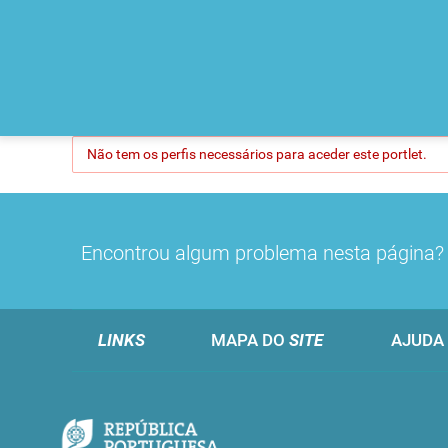
Não tem os perfis necessários para aceder este portlet.
Encontrou algum problema nesta página
LINKS
MAPA DO
SITE
AJUDA