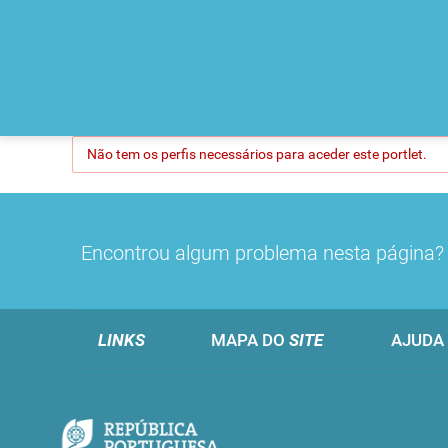
Não tem os perfis necessários para aceder este portlet.
Encontrou algum problema nesta página
LINKS
MAPA DO
SITE
AJUDA